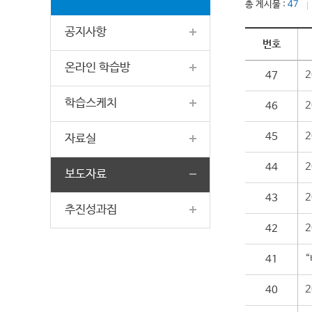
총 게시물 :
47
공지사항
번호
온라인 학습방
47
학습스케치
46
45
자료실
44
보도자료
43
추진성과집
42
41
40